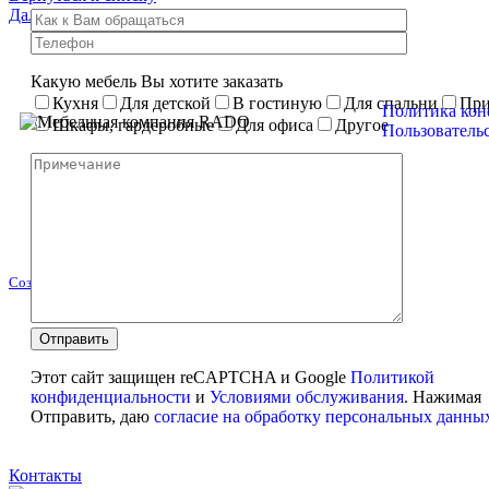
Далее
Кухня в современном стиле
Какую мебель Вы хотите заказать
Кухня
Для детской
В гостиную
Для спальни
При
Политика кон
Шкафы, гардеробные
Для офиса
Другое
Пользователь
Создание сайта
Этот сайт защищен reCAPTCHA и Google
Политикой
конфиденциальности
и
Условиями обслуживания
. Нажимая
Отправить, даю
согласие на обработку персональных данны
Контакты