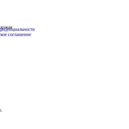
хожая
фиденциальности
ское соглашение
х
.