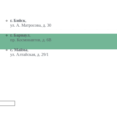
г. Бийск
,
ул. А. Матросова, д. 30
г. Барнаул
,
пр. Космонавтов, д. 6В
с. Майма
,
ул. Алтайская, д. 29/1